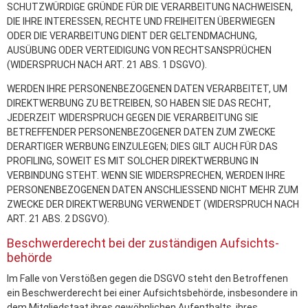
SCHUTZWÜRDIGE GRÜNDE FÜR DIE VERARBEITUNG NACHWEISEN,
DIE IHRE INTERESSEN, RECHTE UND FREIHEITEN ÜBERWIEGEN
ODER DIE VERARBEITUNG DIENT DER GELTENDMACHUNG,
AUSÜBUNG ODER VERTEIDIGUNG VON RECHTSANSPRÜCHEN
(WIDERSPRUCH NACH ART. 21 ABS. 1 DSGVO).
WERDEN IHRE PERSONENBEZOGENEN DATEN VERARBEITET, UM
DIREKTWERBUNG ZU BETREIBEN, SO HABEN SIE DAS RECHT,
JEDERZEIT WIDERSPRUCH GEGEN DIE VERARBEITUNG SIE
BETREFFENDER PERSONENBEZOGENER DATEN ZUM ZWECKE
DERARTIGER WERBUNG EINZULEGEN; DIES GILT AUCH FÜR DAS
PROFILING, SOWEIT ES MIT SOLCHER DIREKTWERBUNG IN
VERBINDUNG STEHT. WENN SIE WIDERSPRECHEN, WERDEN IHRE
PERSONENBEZOGENEN DATEN ANSCHLIESSEND NICHT MEHR ZUM
ZWECKE DER DIREKTWERBUNG VERWENDET (WIDERSPRUCH NACH
ART. 21 ABS. 2 DSGVO).
Beschwerde­recht bei der zuständigen Aufsichts­
behörde
Im Falle von Verstößen gegen die DSGVO steht den Betroffenen
ein Beschwerderecht bei einer Aufsichtsbehörde, insbesondere in
dem Mitgliedstaat ihres gewöhnlichen Aufenthalts, ihres